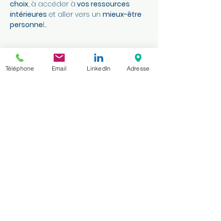
choix
, à accéder à
vos ressources
intérieures
et aller vers un
mieux-être
personne
l…
Ouvrons le champ des
Téléphone
Email
LinkedIn
Adresse
possibles
C’est
ici