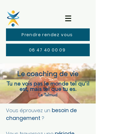
Prendre rendez vous
06 47 40 00 09
Le coaching de vie
Tu ne vois pas le monde tel qu'il
est, mais tel que tu es.
Le Talmud
Vous éprouvez un
besoin de
changement
?
Vous traversez une
période