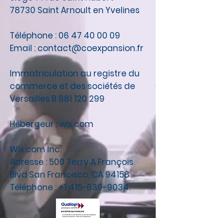
78730 Saint Arnoult en Yvelines
Téléphone :
06 47 40 00 09
Email : contact@coexpansion.fr
Immatriculation au registre du
commerce et des sociétés de
Versailles B
881 120 299
Hébergeur : wix.com
Wix.com Inc.
Adresse : 500 Terry A François
Blvd San Francisco, CA 94158
Téléphone : +1 415-639-9034.