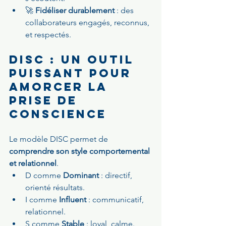
🚀 
Fidéliser durablement
 : des 
collaborateurs engagés, reconnus, 
et respectés.
DISC : un outil 
puissant pour 
amorcer la 
prise de 
conscience
Le modèle DISC permet de 
comprendre son style comportemental 
et relationnel
.
D comme 
Dominant
 : directif, 
orienté résultats.
I comme 
Influent
 : communicatif, 
relationnel.
S comme 
Stable
 : loyal, calme.