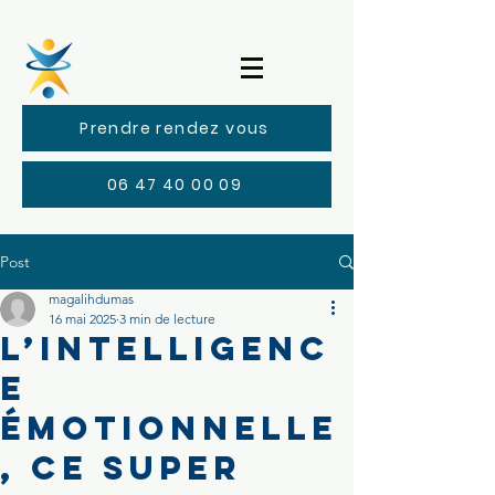
Prendre rendez vous
06 47 40 00 09
Post
magalihdumas
16 mai 2025
3 min de lecture
L’intelligenc
e
émotionnelle
, ce super