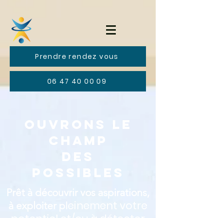
Prendre rendez vous
06 47 40 00 09
Ouvrons le
champ
des
possibleS
Prêt à découvrir
vos aspirations,
leinement votre
à exploiter p